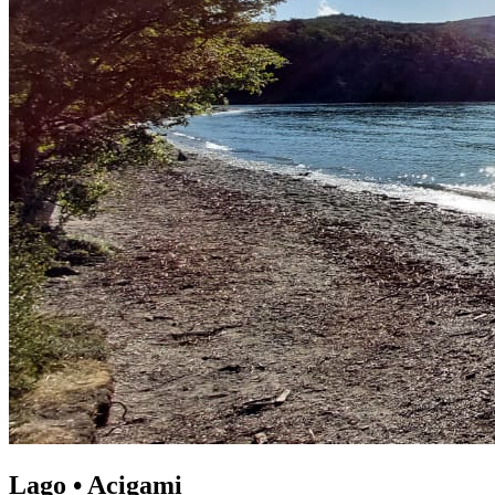
Lago • Acigami